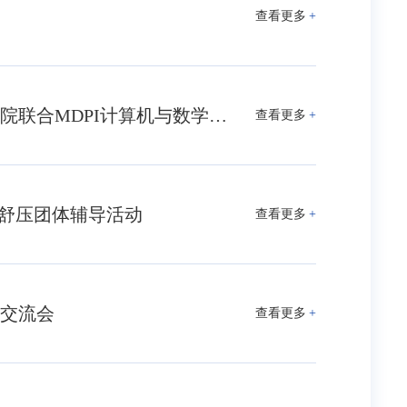
查看更多
+
【学术领航】数学科学学院、物理科学与技术学院联合MDPI计算机与数学期刊举办培训会：探寻学术论文发表的核心要诀，助力青年学者提升学术影响力
查看更多
+
画舒压团体辅导活动
查看更多
+
学交流会
查看更多
+