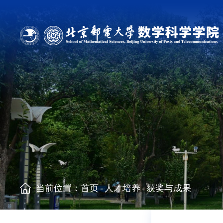
当前位置：
首页
-
人才培养
-
获奖与成果