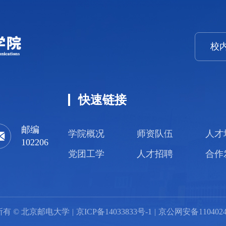
校
快速链接
邮编
学院概况
师资队伍
人才
102206
党团工学
人才招聘
合作
有 © 北京邮电大学
|
京ICP备14033833号-1
|
京公网安备1104024