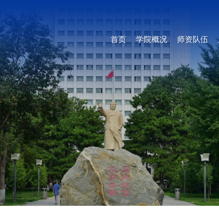
首页
学院概况
师资队伍