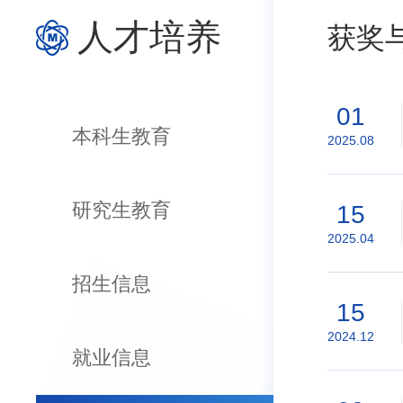
人才培养
获奖
01
本科生教育
2025.08
研究生教育
15
2025.04
招生信息
15
2024.12
就业信息