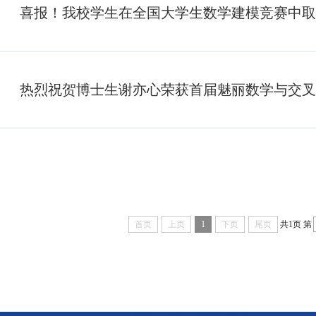
喜报！我校学生在全国大学生数学建模竞赛中
热烈祝贺博士生谢亦心荣获首届魅丽数学与交
首页
上页
1
下页
尾页
共1页
第