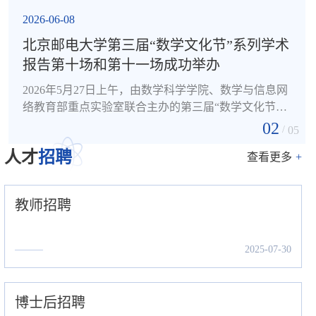
2026-06-08
北京邮电大学第三届“数学文化节”系列学术
报告第十场和第十一场成功举办
2026年5月27日上午，由数学科学学院、数学与信息网
络教育部重点实验室联合主办的第三届“数学文化节”
系列学术报告第十场、第十一场在沙河校区理学楼302
02
/
05
报告厅成功举办。本次活动邀请了中国科学院深圳先
人才
招聘
查看更多
+
进技术研究院王如心研究员和中国科学院大学特别研
究助理李伯男特别研究助理分别作专题报告。报告由
数学科学学院刘子文预聘助理教授主持，20余位师生
教师招聘
到场聆听。在第十场报告中，王如心研究员介绍了面
向生物医学的视觉-语言模型...
2025-07-30
博士后招聘